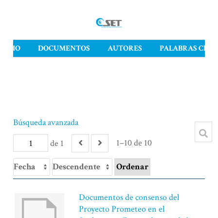
INICIO
DOCUMENTOS
AUTORES
PALABRAS CLAV
Búsqueda avanzada
1–10 de 10
de 1
Ordenar
Documentos de consenso del
Proyecto Prometeo en el