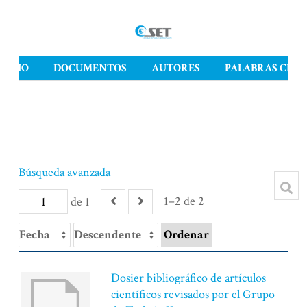
INICIO
DOCUMENTOS
AUTORES
PALABRAS CLAV
Búsqueda avanzada
1–2 de 2
de 1
Ordenar
Dosier bibliográfico de artículos
científicos revisados por el Grupo