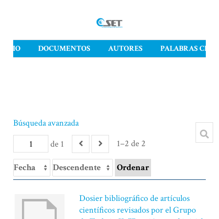
INICIO
DOCUMENTOS
AUTORES
PALABRAS CLAV
Búsqueda avanzada
1–2 de 2
de 1
Ordenar
Dosier bibliográfico de artículos
científicos revisados por el Grupo